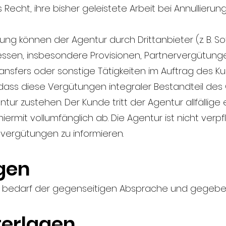
Recht, ihre bisher geleistete Arbeit bei Annullieru
ung können der Agentur durch Drittanbieter (z. B. S
ufliessen, insbesondere Provisionen, Partnervergütun
ansfers oder sonstige Tätigkeiten im Auftrag des 
 dass diese Vergütungen integraler Bestandteil des
ntur zustehen. Der Kunde tritt der Agentur allfälli
ermit vollumfänglich ab. Die Agentur ist nicht verpf
tvergütungen zu informieren.
ngen
d bedarf der gegenseitigen Absprache und gegeben
terlagen