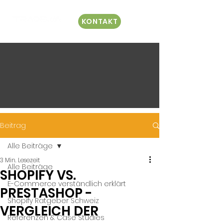
KONTAKT
Beitrag
Alle Beiträge
3 Min. Lesezeit
Alle Beiträge
SHOPIFY VS.
E-Commerce verständlich erklärt
PRESTASHOP -
Shopify Ratgeber Schweiz
VERGLEICH DER
Referenzen & Case Studies